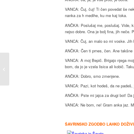
VANCA: Čuj, čuj! Ti čen povedat še nek
nanka za h medihe, ku me kaj toka.
ANČKA: Poslušaj me, poslušaj. Vide, ki j
nejso dobre. Ona je bolj fina, jih neče. P
VANCA: Čuj, an malo so mi voske. Jih b
ANČKA: Čen ti prnes, čen. Ane takšne n
VANCA: A moj Bepič. Brigajo njega moj
bom, da jo je vzela lisica ali kobič. Ta
Izlet v Trst
ANČKA: Dobro, smo zmenjene.
VANCA: Pazi, kot hodeš, da ne padeš, 
ANČKA: Pste mi jajca za drugi bot! Da 
VANCA: Ne bom, ne! Gram anka jaz. Mo
ŠAVRINSKO ZGODBO LAHKO DOŽIVIT