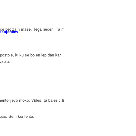
, če bet za h maše. Tega nečen. Ta mi
pokojencev
stole, ki ku se bo en lep dan kar
vzela.
mentonjevo moko. Videš, ta baležič ti
joco. Sem kontenta.