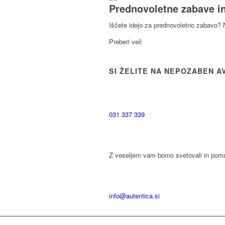
Prednovoletne zabave in
Iščete idejo za prednovoletno zabavo? N
Preberi več
SI ŽELITE NA NEPOZABEN A
031 337 339
Z veseljem vam bomo svetovali in poma
info@autentica.si