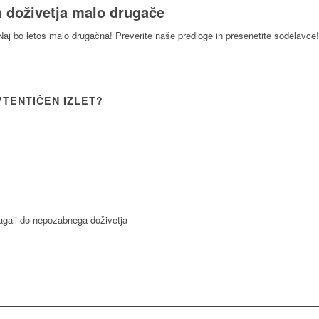
 doživetja malo drugače
aj bo letos malo drugačna! Preverite naše predloge in presenetite sodelavce!
VTENTIČEN IZLET?
gali do nepozabnega doživetja