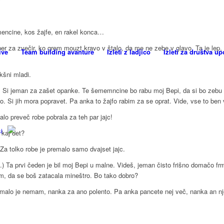
mencine, kos žajfe, en rakel konca…
ber za zvečir, ko grem mouzt kravo v štalo, da me ne zebe v glavo. Ta je lep
ive
Team building avanture
Izleti z ladjico
Izleti za društva u
kšni mladi.
Si jeman za zašet opanke. Te šememncine bo rabu moj Bepi, da si bo zebu po
o. Si jih mora popravet. Pa anka to žajfo rabim za se oprat. Vide, vse to ben 
lo preveč robe pobrala za teh par jajc!
i
 kaj det?
a tolko robe je premalo samo dvajset jajc.
) Ta prvi čeden je bil moj Bepi u malne. Videš, jeman čisto frišno domačo fr
m, da se boš zatacala mineštro. Bo tako dobro?
 malo je nemam, nanka za ano polento. Pa anka pancete nej več, nanka an n