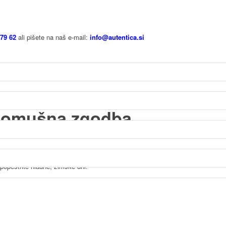
 79 62
ali pišete na naš e-mail:
info@autentica.si
Domov
>
Uncategorized
Aktualni izleti
domušna zgodba
asmejati. Zabavajte se ob prebiranju hudomušne šavrinske zgodbe v pristnem 
 popestrite hladne, zimske dni.
a korti, pr Vanci doma.
e. Na, poglede, kaj niso mogle jet kam drugam? Vse je posrano!
eziš na vse zgodaj ujutro?