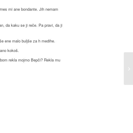
 prnes mi ane bondante. Jih nemam
, da kaku se ji reče. Pa pravi, da ji
 še ene malo buljše za h medihe.
 ano kokoš.
j bom rekla mojmo Bepči? Rekla mu
Av
ba