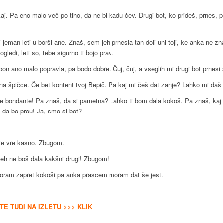
aj. Pa eno malo več po tiho, da ne bi kadu čev. Drugi bot, ko prideš, prnes,
eman leti u borši ane. Znaš, sem jeh prnesla tan doli uni toji, ke anka ne znan
ogledi, leti so, tebe sigurno ti bojo prav.
on ano malo popravla, pa bodo dobre. Čuj, čuj, a vseglih mi drugi bot prnesi
a špičce. Če bet kontent tvoj Bepič. Pa kaj mi češ dat zanje? Lahko mi daš
e bondante! Pa znaš, da si pametna? Lahko ti bom dala kokoš. Pa znaš, ka
ku da bo prou! Ja, smo si bot?
je vre kasno. Zbugom.
jeh ne boš dala kakšni drugi! Zbugom!
ram zapret kokoši pa anka prascem moram dat še jest.
E TUDI NA IZLETU >>> KLIK