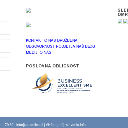
SLE
OMR
KONTAKT
O NAS
DRUŽBENA
ODGOVORNOST PODJETJA
NAŠ BLOG
MEDIJI O NAS
POSLOVNA ODLIČNOST
11 79 62
|
info@autentica.si
| Vir fotografij:
slovenia.info