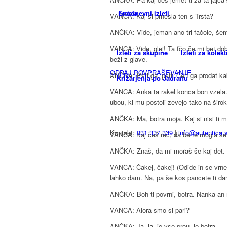
VANCA: Kaj si prnesla ten s Trsta?
ANČKA: Vide, jeman ano tri fačole, še
VANCA: Vide, glej! Ta fčo če mi bet do
Izleti za skupine
Izleti za kolekt
beži z glave.
ODDAJ POVPRAŠEVANJE
ANČKA: Psti ga, psti. Čen ga prodat ka
Križarjenja po Jadranu
VANCA: Anka ta rakel konca bon vzela. 
ubou, ki mu postoli zevejo tako na širok
ANČKA: Ma, botra moja. Kaj si nisi ti ma
Kontakt:
031 337 339
|
info@autentica.s
VANCA: Kaj češ reč, da be te mogla še
ANČKA: Znaš, da mi moraš še kaj det. Z
VANCA: Čakej, čakej! (Odide in se vrne.
lahko dam. Na, pa še kos pancete ti da
ANČKA: Boh ti povrni, botra. Nanka an
VANCA: Alora smo si pari?
ANČKA: Ja, ja, je vse prou, je botra.