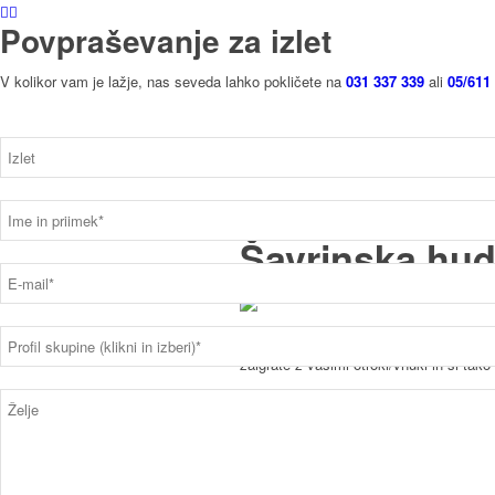
Povpraševanje za izlet
V kolikor vam je lažje, nas seveda lahko pokličete na
031 337 339
ali
05/611
Šavrinska hu
Za zaključek leta vas želimo še malo n
zaigrate z vašimi otroki/vnuki in si tako
Nastopata Šavrinki Vanca in Ančka. N
VANCA: Vražje kokoši, vse so mi posral
ANČKA: O, dober dan Vanca, pa kaj se j