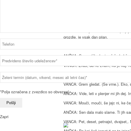
VANCA: Buh dej, buh dej! Pa kadu se ne 
ANČKA: Ne, ne nisem!
VANCA: Pa kaj te je prneslo v tem caj
ANČKA: Pa saj znaš. Pršla sem po jajc
grozdje, je vsak dan pijan.
VANCA: I poli nas je tako. S temi moži 
ANČKA: Sem prišla, ku imaš še kakšno 
VANCA: Znaš, da ne znam, ku je kaj. Ki mo
ANČKA: Trba če bet kej.
VANCA: Grem gledat. (Se vrne.). Eko, s
*Polja označena z zvezdico so obvezna!
ANČKA: Vide, leti v plenjer mi jih dej. 
VANCA: Mouči, mouči, še jajc ni, ke čej
ANČKA: Sen dala malo slame. Ti jih sam
Zapri
VANCA: Pet, deset, petnajst, dvajset,. Na
ANČKA: Pa kaj češ jemet ti za ta jajca