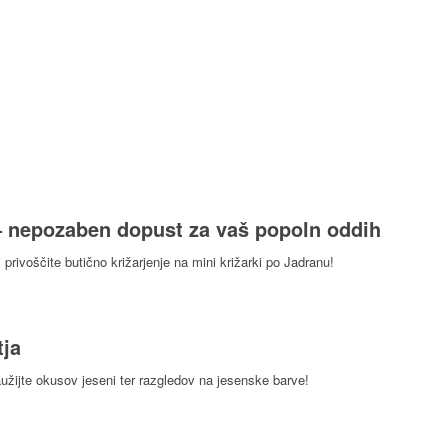
– nepozaben dopust za vaš popoln oddih
 privoščite butično križarjenje na mini križarki po Jadranu!
tja
užijte okusov jeseni ter razgledov na jesenske barve!