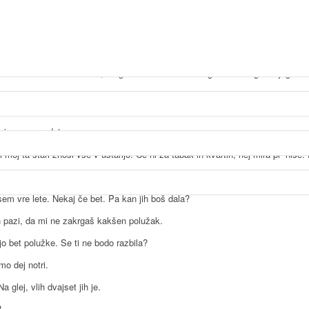
bi jezu. Te vražje kakuše so mi vse posrale. Pazi, da ne stopiš na kakšen dr
te, po tem vremene?
a. Pa eno malo tudi za to, da grem od hiše in da ne gledam unega mojega st
je sam križ in greh.
jece za prodat.
j ta stari znosi vse v uštarijo. Če ni za tabak in kvartin, nej mira pr’ hiše. P
em vre lete. Nekaj če bet. Pa kan jih boš dala?
In pazi, da mi ne zakrgaš kakšen polužak.
o bet polužke. Se ti ne bodo razbila?
o dej notri.
 glej, vlih dvajset jih je.
?